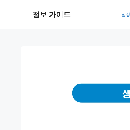
컨
텐
정보 가이드
일상
츠
로
건
너
뛰
기