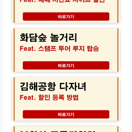
항
버
스
화
예
담
매
숲
시
놀
간
거
표
리
사
정
이
복!
트
루
김
할
지
해
인
개
공
예
장
항
약
부
다
방
터
자
법
화
녀
담
할
채
인
북
예
등
한
약
록
산
까