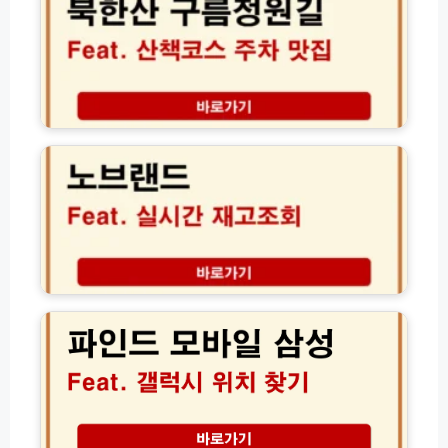
신
구
지
청
름
완
방
정
벽
법
원
코
및
길
스
주
주
노
차
차
브
요
산
랜
금
책
드
감
코
재
면
스
고
팁
주
조
변
회
맛
방
파
집
법
인
정
실
드
리
시
모
한
간
바
완
확
일
벽
인
삼
가
꿀
성
이
팁
│