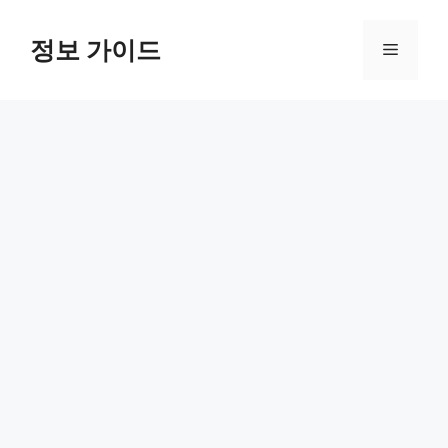
컨
텐
정보 가이드
메
츠
로
뉴
건
너
뛰
기