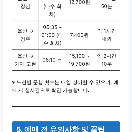
12,700원
경산
(다수 회
50분
차)
06:35 ~
울산 →
약 1시간
21:00 (다
7,400원
경주
내외
수 회차)
울산 →
15,100 ~
약 2시간
08:10 등
거제 고현
19,700원
10분
※ 노선별 운행 횟수는 매일 상이할 수 있으며, 예
매 시 실시간으로 확인 가능합니다.
5. 예매 전 유의사항 및 꿀팁