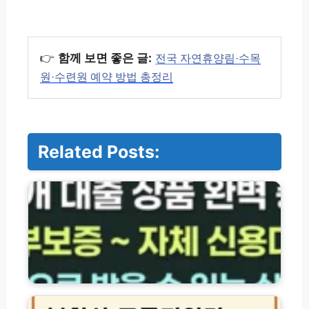
👉
함께 보면 좋은 글:
전국 자연휴양림·수목
원·수련원 예약 방법 총정리
Related Posts:
저
축
은
행
·
서
민
금
융
북
대
한
출
산