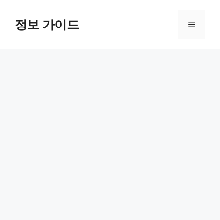
컨
텐
정보 가이드
메
츠
로
뉴
건
너
뛰
기