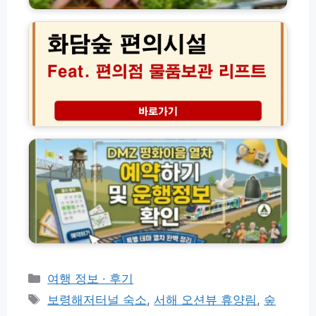
드
휴
목
대
담
양
원
출)
숲
림
·
편
예
수
의
약
련
시
꿀
원
설
팁
예
리
총
약
프
D
정
방
트
M
리
법
보
Z
총
관
평
정
함
화
리
편
이
의
음
점
열
1
차
0
예
0%
약
활
하
카
여행 정보 · 후기
용
기
테
태
노
보령해저터널 숙소
,
서해 오션뷰 휴양림
,
숲
운
고
하
그
행