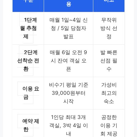
용
1단계
매월 1일~4일 신
무작위
월 추첨
청 / 5일 당첨자
방식 선
제
발표
정
2단계
매월 6일 오전 9
발 빠른
선착순 전
시 잔여 객실 오
선점 필
환
픈
수
비수기 평일 기준
가성비
이용 요
39,000원부터
최고의
금
시작
숙소
1인당 최대 3개
공정한
예약 제
객실, 3박 4일 이
이용 기
한
내
회 제공