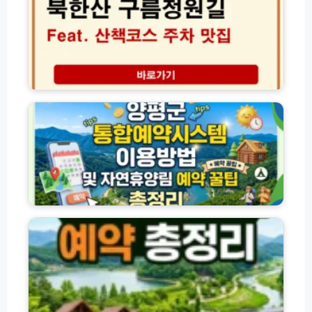
상
구
품
름
총
정
정
원
리
길
(햇
주
양
살
차
평
론
산
군
·
책
통
새
코
합
희
스
예
망
주
약
홀
변
시
씨
맛
스
전
·
집
템
국
사
정
이
자
잇
리
용
연
돌
한
방
휴
·
완
법
양
자
벽
및
림
체
가
자
·
신
이
연
수
용
화