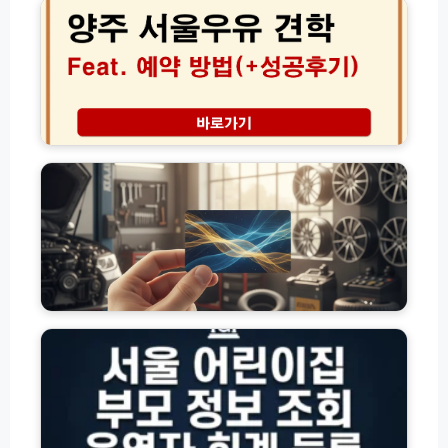
서
보
화
울
험
번
우
료
호
유
다
및
견
이
상
학
어
담
예
고
트
원
약
유
성
연
방
가
공
결
법
피
비
방
│
해
결
법
아
지
모
이
원
음
와
금
떠
카
서
나
센
울
는
터
시
신
타
어
선
이
린
한
어
이
공
엔
집
장
진
관
체