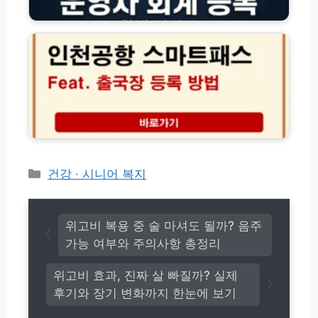
오
리
인
험
일
시
천
가
세
스
공
이
차
템
항
드
장
부
스
사
모
마
용
용
트
법
정
패
및
보
스
차
조
출
량
회
국
관
및
장
카
건강 · 시니어 복지
리
운
등
비
테
영
록
용
고
자
이
절
회
리
용
위고비 복용 중 술 마셔도 될까? 음주
약
계
방
가능 여부와 주의사항 총정리
팁
등
법
록
위고비 효과, 진짜 살 빠질까? 실제
완
벽
후기와 장기 변화까지 한눈에 보기
가