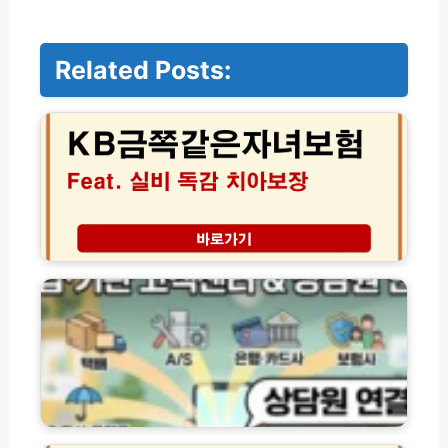
Related Posts:
K
B
금
쪽
같
은
자
녀
보
기
험
업
실
·
비
기
독
관
감
별
치
고
아
객
보
센
양
장
터
주
│
전