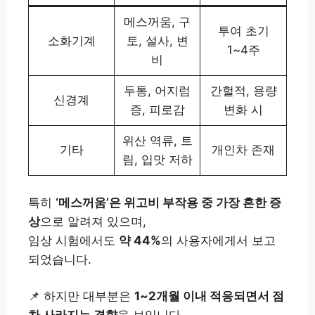
메스꺼움, 구
투여 초기
소화기계
토, 설사, 변
1~4주
비
두통, 어지럼
간헐적, 용량
신경계
증, 피로감
변화 시
위산 역류, 트
기타
개인차 존재
림, 입맛 저하
특히
‘메스꺼움’은 위고비 부작용 중 가장 흔한 증
상
으로 알려져 있으며,
임상 시험에서도
약 44%
의 사용자에게서 보고
되었습니다.
📌 하지만 대부분은
1~2개월 이내 적응되면서 점