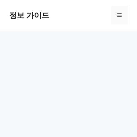
컨
텐
정보 가이드
메
츠
로
뉴
건
너
뛰
기