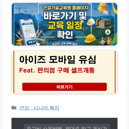
소
방
기
표
법
술
명
│
교
당
아
육
이
원
와
교
떠
육
아
나
과
이
는
정
즈
신
종
모
선
류
바
한
및
일
공
2
유
장
0
심
체
2
편
험
6
의
가
년
점
이
최
구
카
건강 · 시니어 복지
드
신
매
테
트
셀
고
렌
프
드
리
개
위고비 사용방법, 제대로 알고 계신가