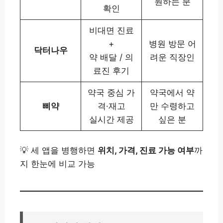
원하는 분
확인
비대면 진료
+
병원 방문 어
닥터나우
약 배달 / 의
려운 직장인
료진 후기
약국 중심 가
약국에서 약
삐약
격·재고
만 수령하고
실시간 제공
싶은 분
💡 세 앱을 병행하면
위치, 가격, 진료 가능 여부
까
지 한눈에 비교 가능