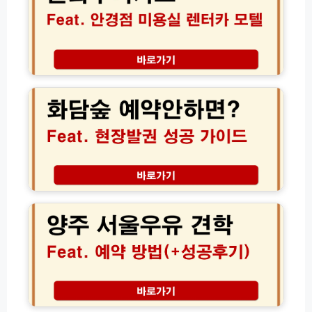
조
카
회
드
및
안
신
경
체
점
화
검
미
담
사
용
숲
비
실
예
용
렌
약
절
트
안
약
카
하
꿀
모
면
팁
텔
낭
양
사
패?
주
용
현
서
처
장
울
팩
발
우
트
권
유
체
팩
견
크
트
학
와
예
건
취
약
설