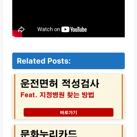
Related Posts:
운
전
면
허
적
성
검
사
지
문
정
화
병
누
원
리