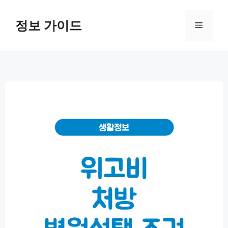
컨
텐
정보 가이드
메
츠
로
뉴
건
너
뛰
기