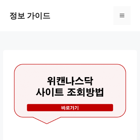
컨
텐
정보 가이드
메
츠
로
뉴
건
너
뛰
기