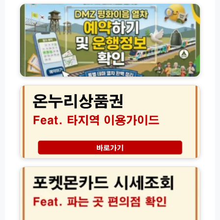
조
Z
회
평
방
화
법
이
모
음
음
열
차
온
예
누
약
리
하
상
기
품
운
권
행
타
정
지
보
역
포
및
전
켓
실
국
몬
시
어
카
간
디
드
예
서
시
매
나
세
팁
할