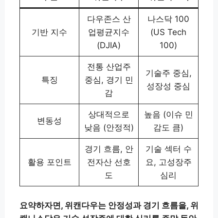
다우존스 산
나스닥 100
기반 지수
업평균지수
(US Tech
(DJIA)
100)
전통 산업주
기술주 중심,
특징
중심, 경기 민
성장성 중심
감
상대적으로
높음 (이슈 민
변동성
낮음 (안정적)
감도 큼)
경기 흐름, 안
기술 섹터 수
활용 포인트
전자산 선호
요, 고성장주
도
심리
요약하자면, 위캔다우는 안정성과 경기 흐름을, 위