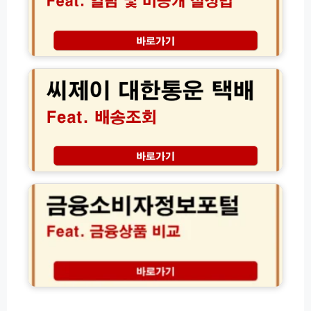
회
전
점
기
가
재
록
이
고
열
C
드
및
람
J
실
및
씨
시
비
제
간
공
이
확
개
대
인
설
한
방
정
통
법
법
운
금
택
융
배
소
배
비
송
자
조
정
회
보
(+고
포
객
털
센
금
터)
융