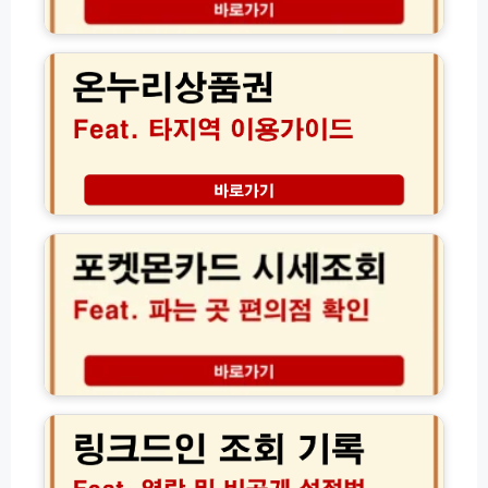
시
온
간
누
조
리
회
상
방
품
법
권
(+
타
보
지
는
역
포
법)
전
켓
국
몬
어
카
디
드
서
시
나
세
할
조
인
회
링
혜
파
크
택
는
드
받
곳
인
는
편
조
실
의