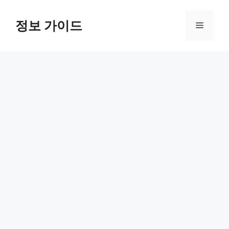
컨
텐
정보 가이드
메
츠
로
뉴
건
너
뛰
기