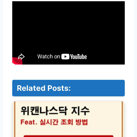
Related Posts:
위
캔
나
스
닥
지
수
실