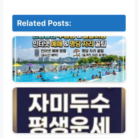
Related Posts:
한
강
공
원
수
영
장
물
놀
고
이
산
장
엄
인
창
터
용
넷
자
예
미
매
두
및
수
트
명
평
래
당