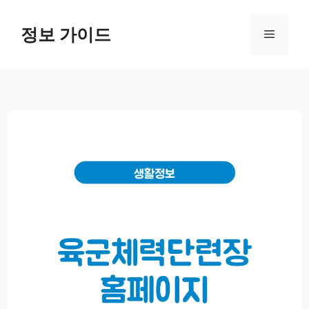
컨
텐
정보 가이드
메
츠
로
뉴
건
너
뛰
기