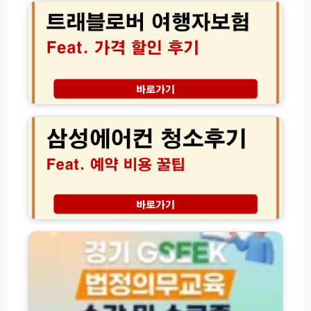
생
블
자
운
로
리
세
버
이
보
여
용
는
행
팁
방
자
(+솔
법
보
삼
직
험
성
후
가
에
기)
격
어
할
컨
인
청
후
소
기
후
│
기
경
해
│
기
외
서
도
여
비
평
행
스
생
필
예
학
수
약
습
준
비
포