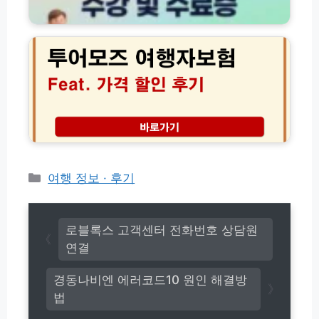
비
용
털
투
물
가
G
어
1
격
S
모
분
무
E
즈
해
료
E
여
결
할
K
행
인
법
자
꿀
정
보
팁
의
험
무
가
교
격
육
비
카
여행 정보 · 후기
수
교
테
강
및
고
및
보
수
리
장
로블록스 고객센터 전화번호 상담원
료
총
연결
증
정
발
리
경동나비엔 에러코드10 원인 해결방
급
│
방
법
1
법
분