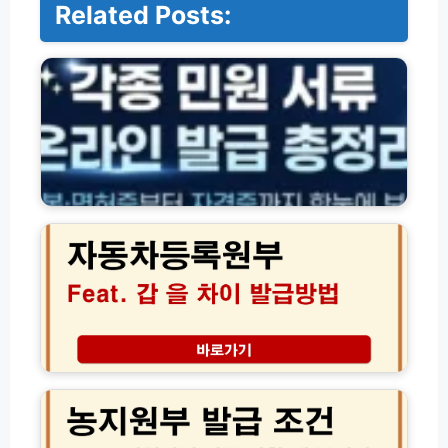
Related Posts:
주
민
등
록
등
본
·
면
허
자
증
동
·
차
각
등
종
록
서
원
류
부
서
갑
식
을
농
온
차
지
라
이
원
인
점
부
발
인
발
급