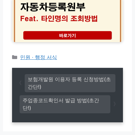
확
기
등
인
│
록
서
경
원
발
영
부
급)
체
타
등
인
록
조
교
회
육
│
카
민원 · 행정 서식
신
처
테
청
분
고
(w
한
w
리
차
보험개발원 이용자 등록 신청방법(초
w.
량
간단!)
n
확
o
인
주업종코드확인서 발급 방법(초간
n
및
g
단!)
보
u
험
p
해
e
지
z.
서