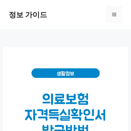
컨
텐
정보 가이드
메
츠
로
뉴
건
너
뛰
기