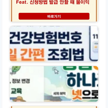
터
급
방
넷
조
법
발
건
총
급
인
자
정
방
터
녀
리
법
넷
의
신
료
청
보
및
험
등
건
록
강
방
보
농
법
험
업
(+등
번
e
록
호
지
안
조
홈
하
회
페
면)
방
이
법
지
(+
바
자
자
로
동
격
가
차