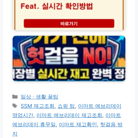
법
송
(초
조
간
회
단!)
및
대
방
형
문
마
편
트
의
·
점
매
택
장
배
별
이
실
용
시
방
간
법
재
카
일상 · 생활 꿀팁
요
고
테
태
금
SSM 재고조회
,
쇼핑 팁
,
이마트 에브리데이
조
고
그
회
영업시간
,
이마트 에브리데이 재고조회
,
이마트
리
방
에브리데이 휴무일
,
이마트 재고확인
,
헛걸음 방
법
모
지
음