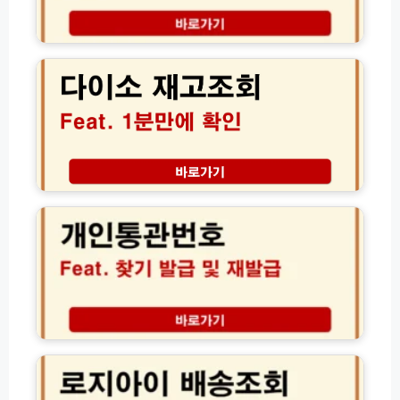
재
회
고
방
다
및
법
이
실
실
소
시
시
재
간
간
고
확
확
조
인
인
회
방
꿀
사
법
팁
이
지
트
니
매
네
장
비
별
업
실
데
시
이
간
트
수
다
로
량
운
지
확
로
아
인
드
이
법
방
배