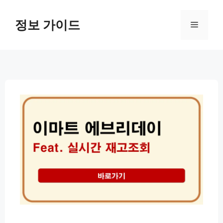
컨
텐
정보 가이드
메
츠
로
뉴
건
너
뛰
기