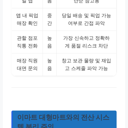
일 앱
음
단순 참고용
앱 내 픽업
중
당일 배송 및 픽업 가능
매장 확인
간
여부로 간접 파악
관할 점포
높
가장 신속하고 정확하
직통 전화
음
게 품절 리스크 차단
매장 직원
높
창고 보관 물량 및 재입
대면 문의
음
고 스케줄 파악 가능
이마트 대형마트와의 전산 시스
템 분리 주의