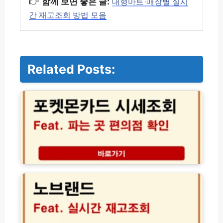
👉
함께 보면 좋은 글:
대형마트·매장별 실시
간 재고조회 방법 모음
Related Posts:
포
켓
몬
카
드
시
세
조
회
노
파
브
는
랜
곳
드
편
재
의
고
점
조