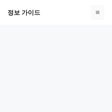
컨
텐
정보 가이드
메
츠
로
뉴
건
너
뛰
기