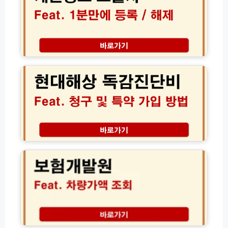
종
노
험
서
출
해
류
자
지
서
등
서
식
록
현
류
온
및
대
발
라
해
해
급
인
제
상
법
발
│
독
급
내
감
방
명
진
법
의
단
총
도
비
보
정
용
청
험
리
차
구
개
단
및
발
하
특
원
는
약
차
법
가
량
입
가
방
액
법
조