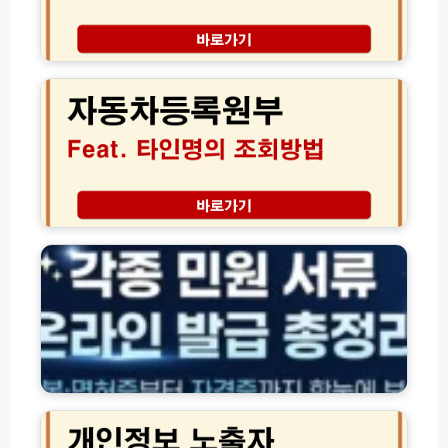
부
갑
을
자
차
동
이
차
점
등
인
록
터
원
넷
부
발
타
급
인
주
방
조
민
법
회
등
│
록
처
등
분
본
한
·
차
면
량
허
개
확
증
인
인
·
정
및
각
보
보