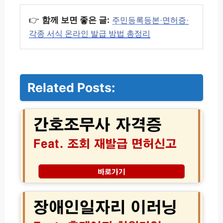
👉
함께 보면 좋은 글:
주민등록등본·면허증·
각종 서식 온라인 발급 방법 총정리
Related Posts:
간
호
조
무
사
자
격
증
조
장
회
애
및
인
재
일
발
자
급