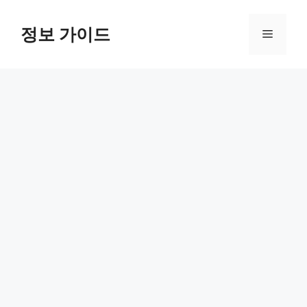
컨
텐
정보 가이드
메
츠
로
뉴
건
너
뛰
기