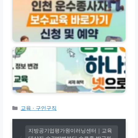
인
부
수
발
모
종
급
교
사
방
육
자
법
및
보
총
이
수
농
정
수
교
업
리
증
육
e
발
온
지
급
라
홈
방
인
페
법
교
이
육
지
예
바
약
로
신
가
청
기
카
교육 · 구인구직
방
│
테
법
경
고
영
리
체
지방공기업평가원이러닝센터｜교육
등