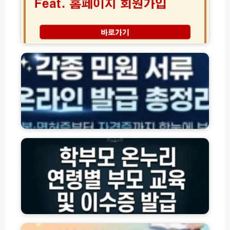
리
면
사
허
업
신
이
주
고
러
민
방
닝
등
법
센
록
(+자
터
등
격
홈
본
번
페
·
호)
이
면
지
허
학
회
증
부
원
·
모
가
각
온
입
종
누
방
서
리
법
류
자
(초
서
녀
간
식
연
인
단!)
온
령
천
라
별
운