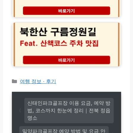
팁
뷰
자
(+솔
티
보
북
직
수
험
한
후
납
가
산
기)
신
격
구
상
할
름
총
인
정
정
후
원
리
기
길
│
주
해
차
외
산
여
책
카
여행 정보 · 후기
행
코
테
필
스
고
수
주
준
리
변
신태인파크골프장 이용 요금, 예약 방
비
맛
법, 코스까지 한눈에 정리｜전북 정읍
물
집
명소
1
정
분
리
해
밀양파크골프장 예약 방법 및 요금 안
한