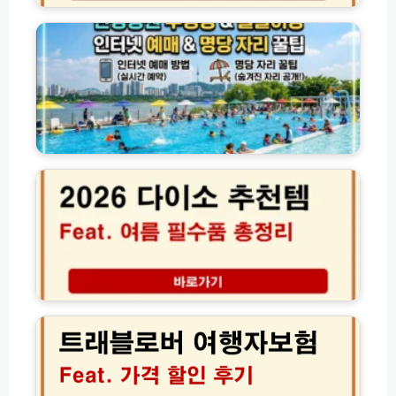
식
피
강
당
싱
공
정
스
원
리
팸
수
여
영
부
장
와
물
탈
놀
2
퇴
이
0
방
장
2
법
인
6
│
터
다
1
넷
이
0
예
소
0
매
추
원
및
천
트
커
명
템
래
피
당
여
블
혜
자
름
로
택
리
필
버
이
수
여
용
품
행