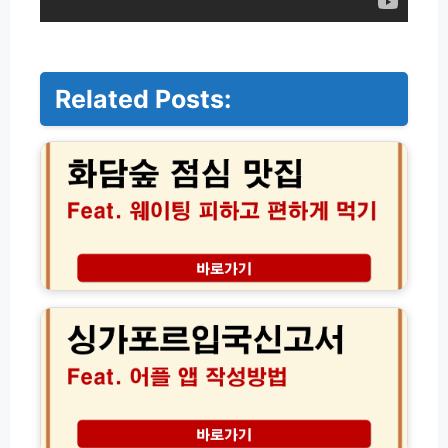
Related Posts:
화
담
숲
점
심
맛
집
현
지
패
인
스
추
오
천
더
곤
선
지
물
암
비
로
공
컬
개
한