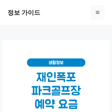
컨
텐
정보 가이드
메
츠
로
뉴
건
너
뛰
기