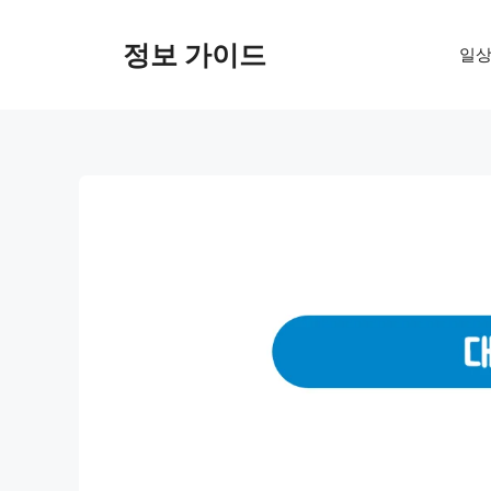
컨
텐
정보 가이드
일상
츠
로
건
너
뛰
기