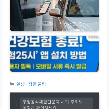
입
피
급
가
해
금
격
지
│
후
원
내
기
금
아
│
교
건
이
차
통
강
보
빌
비
보
험
릴
사
험
료
때
용
2
낭
필
처
5
비
수
총
시
막
체
정
앱
는
크!
리:
어
설
택
플
계
시
설
버
치
카
일상 · 생활 꿀팁
스
다
테
K
운
고
T
로
X
리
드
쿠팡공식체험단문자 사기 주의보 │
S
(구
이렇게 확인하세요