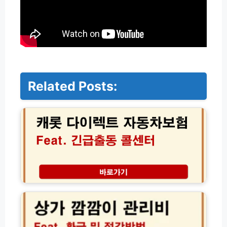
Related Posts:
캐
롯
다
이
렉
트
자
동
차
상
보
가
험
깜
비
깜
교
이
견
관