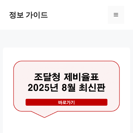
컨
텐
정보 가이드
메
츠
로
뉴
건
너
뛰
기