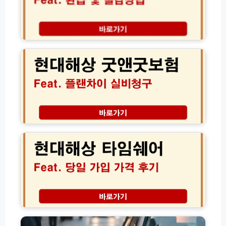
적
리
│
비
2
환
현
4
급
대
시
및
해
긴
절
상
급
감
굿
출
방
앤
동
법
굿
콜
2
보
센
0
험
현
터
2
플
대
전
6
랜
해
화
년
차
상
번
개
이
타
호
정
실
임
안
안
비
쉐
내
완
청
어
벽
구
당
고
정
만
일
유
리
기
가
가
환