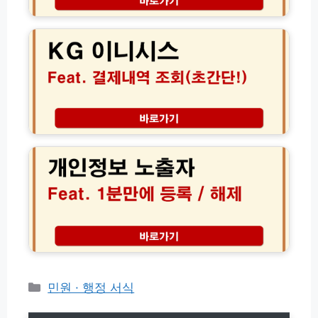
보
K
내
험
G
역
가
케
조
격
이
회
할
지
방
인
이
법
후
니
(초
기
시
간
│
스
개
단!)
해
결
인
외
제
정
여
내
보
행
역
노
필
조
출
수
회
자
준
고
등
비
객
록
물
센
및
1
터
해
분
(P
제
카
민원 · 행정 서식
해
G
│
결
테
사
내