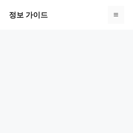
컨
텐
정보 가이드
메
츠
로
뉴
건
너
뛰
기