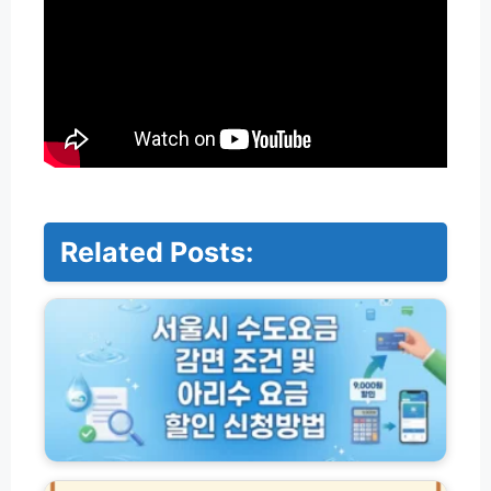
Related Posts:
서
울
시
수
도
요
금
감
면
화
조
담
건
숲