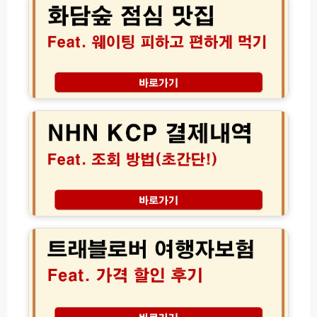
및
점
아
심
리
맛
수
집
요
현
금
지
엔
9,
인
에
0
추
이
0
천
치
0
곤
엔
원
지
케
할
암
이
인
로
씨
신
컬
피
트
청
식
N
래
방
당
H
블
법
정
N
로
리
K
버
C
여
P
행
결
자
제