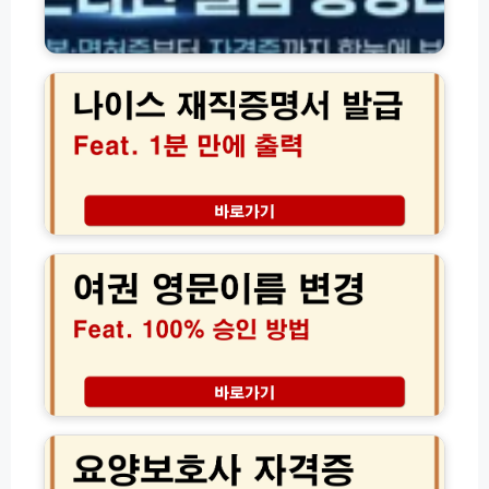
면
허
나
증
이
·
스
각
재
종
직
서
증
류
명
서
서
식
발
여
온
급
권
라
│
영
인
행
문
발
정
이
급
실
름
방
안
변
법
가
경,
총
고
1
요
정
1
0
양
리
분
0%
보
만
승
호
에
인
사