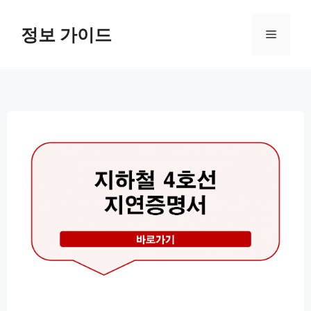
컨
텐
정보 가이드
메
츠
로
뉴
건
너
뛰
기