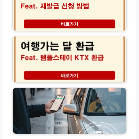
출
받
자
력
는
격
하
7
증
는
가
재
2
법
지
발
0
사
급
2
유
신
6
와
청
여
준
방
행
비
법
가
서
및
는
류
온
달
고
완
라
환
유
벽
인
급
가
가
서
신
피
이
류
청
해
드
수
방
지
수
법
원
료
템
금
플
교
스
통
테