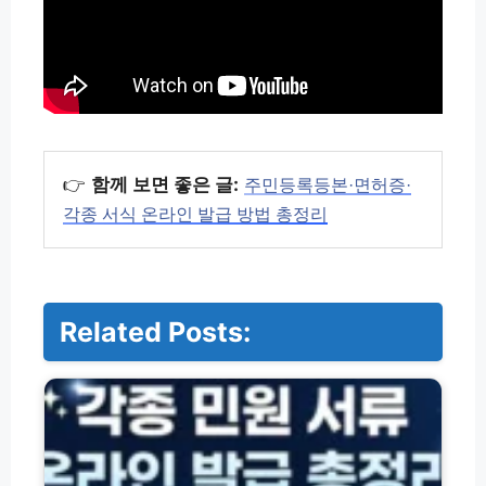
👉
함께 보면 좋은 글:
주민등록등본·면허증·
각종 서식 온라인 발급 방법 총정리
Related Posts:
주
민
등
록
등
본
·