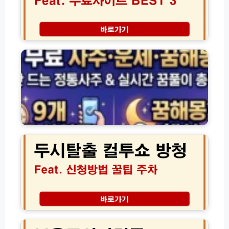
토
정
비
운
결
세
무
·
료
사
사
주
이
·
트
꿈
B
해
E
몽
두
S
무
시
T
료
탈
3
로
출
신
보
컬
년
는
투
운
사
쇼
세
이
방
실
트
청
보
시
모
성
육
간
음
공
교
확