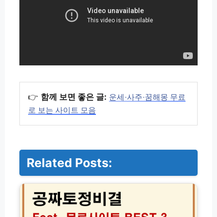
👉
함께 보면 좋은 글:
운세·사주·꿈해몽 무료
로 보는 사이트 모음
Related Posts:
2
0
2
6
공
짜