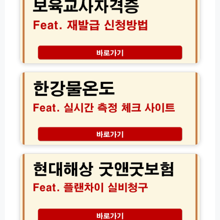
꿀
사
인
팁
자
하
│
격
기
1
증
5
재
0
발
한
원
급
강
주
신
물
차
청
온
장
방
도
1
법
실
0%
및
시
할
서
간
인
류
측
현
식
준
정
대
당
비
체
해
물
크
상
사
굿
이
앤
트
굿
(초
보
간
험