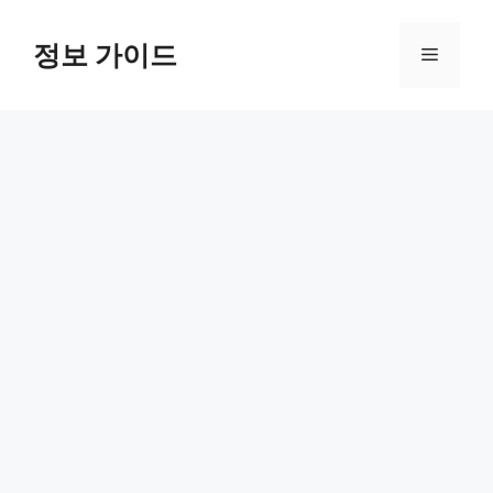
컨
텐
정보 가이드
메
츠
로
뉴
건
너
뛰
기