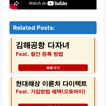
Related Posts:
김
해
공
항
다
자
녀
할
인
현
등
대
록
해
신
상
청
이
방
륜
법
차
및
다