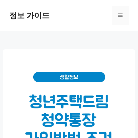
컨
텐
정보 가이드
메
츠
로
뉴
건
너
뛰
기