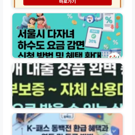
주
이
서
차
렉
울
요
트
시
금
보
다
감
험
자
면
추
녀
팁
천
하
│
수
오
도
저
토
요
축
바
금
은
이
감
행
보
면
·
험
신
서
의
청
민
무
방
금
가
법
융
K
입
과
대
패
총
2
출
스
정
자
상
동
리
녀
품
백
확
총
전