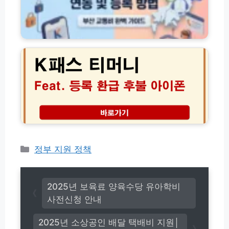
대
정
환
및
리
급
3
(햇
혜
K
0%
살
택
패
할
론
과
스
인
·
연
티
받
새
동
머
기
희
및
니
망
등
등
홀
록
록
씨
방
환
·
법
급
사
후
잇
불
카
정부 지원 정책
돌
아
·
테
이
자
고
폰
체
리
│
2025년 보육료 양육수당 유아학비
신
2
사전신청 안내
용
0
대
2
출)
2025년 소상공인 배달 택배비 지원│
6