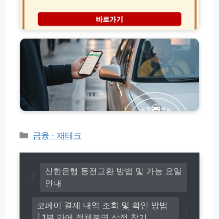
패
통
록
스
비
방
무
고
신
법
제
유
청
한
가
방
환
피
법
급
해
조
지
건
원
및
금
마
교
일
통
리
비
지
사
카
금융 · 재테크
신
용
테
청
처
고
방
총
법
리
정
신한은행 동전교환 방법 및 가능 요일
리:
안내
택
시
코페이 결제 내역 조회 및 확인 방법
버
│1분 만에 정체불명 상점 찾기
스