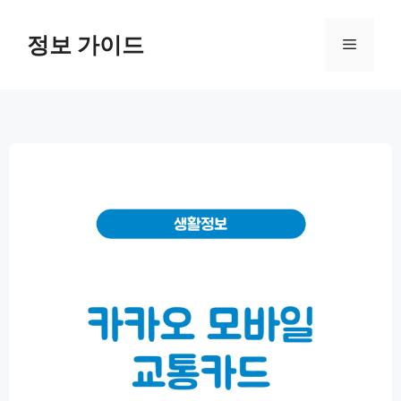
컨
텐
정보 가이드
메
츠
로
뉴
건
너
뛰
기