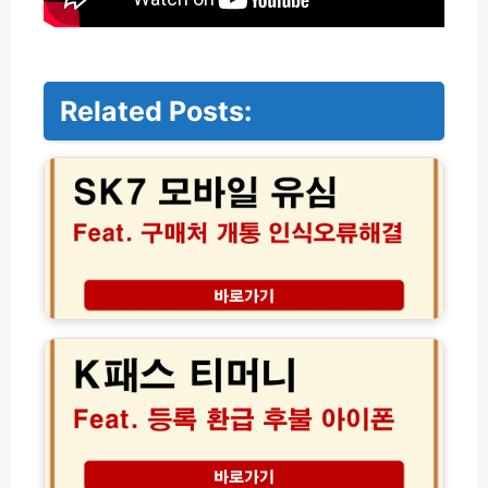
Related Posts:
S
K
7
모
바
일
유
심
구
K
매
패
처
스
및
티
셀
머
프
니
교
등
체
록
·
환
2