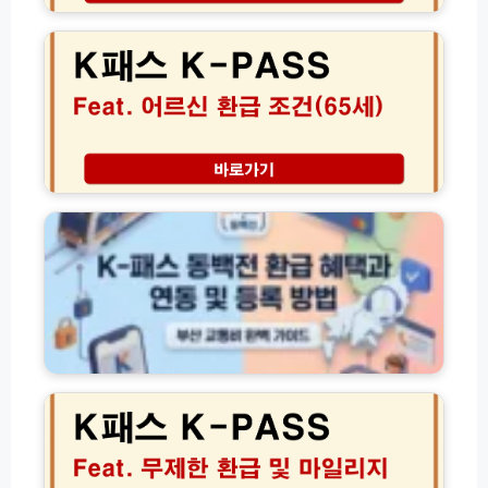
인
급
0
식
후
2
오
불
6
류
아
년
해
이
K
결
폰
패
가
│
스
이
2
어
K
드
0
르
패
2
신
스
6
환
동
년
급
백
교
조
전
통
건
환
비
과
급
무
만
혜
2
제
6
택
0
한
5
과
2
환
세
연
6
급
이
동
년
법
상
및
K
교
등