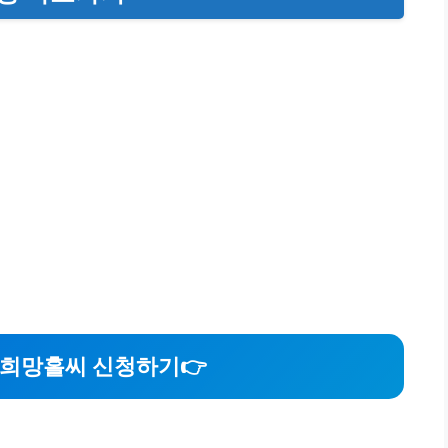
새희망홀씨 신청하기
👉