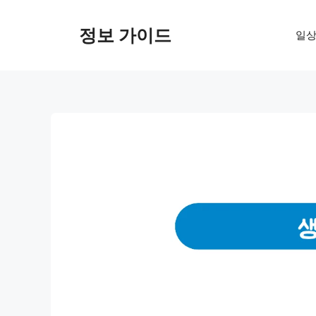
컨
텐
정보 가이드
일상
츠
로
건
너
뛰
기