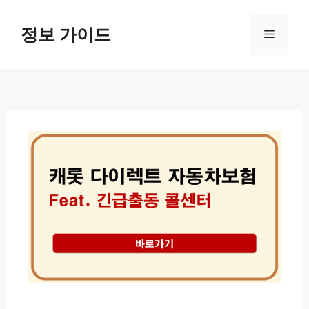
컨
텐
정보 가이드
메
츠
로
뉴
건
너
뛰
기