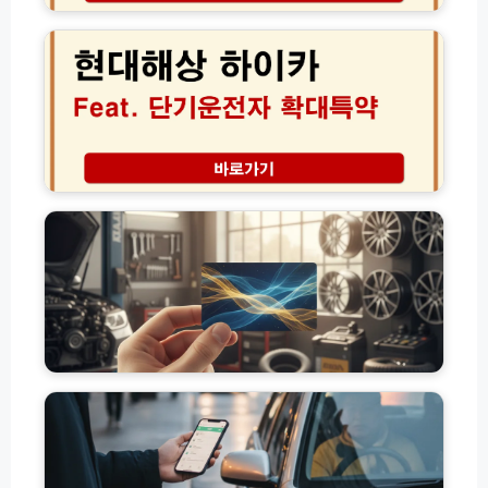
번
렉
대
호
트
해
사
보
상
고
험
단
접
추
기
수
천
운
2
│
전
4
오
자
고
시
토
확
유
간
바
대
가
가
이
특
피
이
보
약
해
드
험
신
지
의
청
원
무
방
금
가
법
카
고
입
및
센
유
총
비
터
가
정
용
타
피
리
│
이
해
당
어
지
일
엔