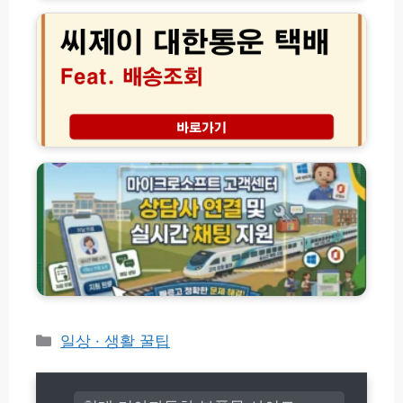
J
호
저
씨
사
귀
제
고
유
이
접
모
대
수
차
한
2
꿀
통
4
팁
운
마
시
총
택
이
간
정
배
크
가
리
배
로
이
송
소
드
조
프
회
트
(+고
고
객
객
센
센
터)
터
상
카
일상 · 생활 꿀팁
담
테
사
고
연