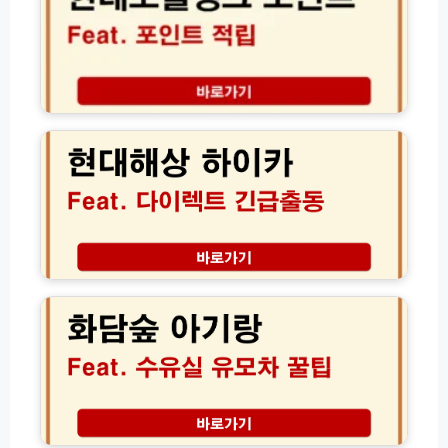
번
뱅
호
크
및
포
상
인
담
트
현
원
적
대
연
립
해
결
및
상
방
영
하
법
수
이
모
증
카
음
누
다
락
이
화
등
렉
담
록
트
숲
방
긴
아
법
급
기
출
랑
동
수
전
유
화
실
C
번
기