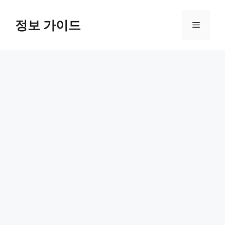
컨
텐
정보 가이드
메
츠
로
뉴
건
너
뛰
기