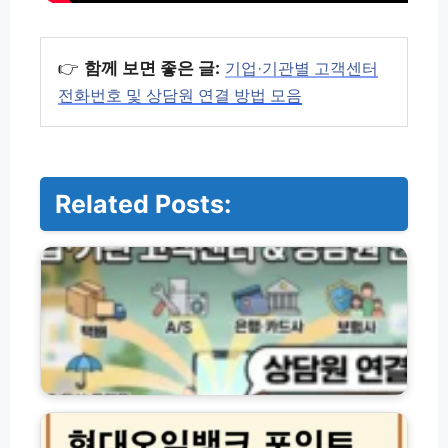
👉
함께 보면 좋은 글:
기업·기관별 고객센터
전화번호 및 상담원 연결 방법 모음
Related Posts:
기
업
·
기
관
별
고
객
센
현
터
대
전
오
화
일