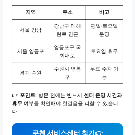
지역
주소
비고
강남구 테헤
평일·토요일
서울 강남
란로 인근
운영
영등포구 국
서울 영등포
토요일 휴무
회대로
수원시 영통
무료 주차 가
경기 수원
구
능
👉
포인트
: 방문 전에는 반드시
센터 운영 시간과
휴무 여부
를 확인해야 헛걸음을 피할 수 있습니
다.
쿠첸 서비스센터 찾기👉