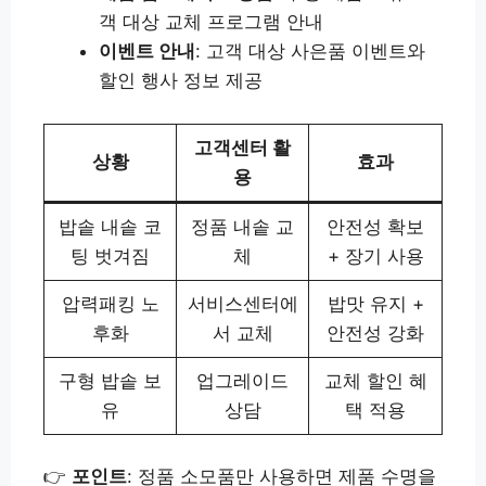
객 대상 교체 프로그램 안내
이벤트 안내
: 고객 대상 사은품 이벤트와
할인 행사 정보 제공
고객센터 활
상황
효과
용
밥솥 내솥 코
정품 내솥 교
안전성 확보
팅 벗겨짐
체
+ 장기 사용
압력패킹 노
서비스센터에
밥맛 유지 +
후화
서 교체
안전성 강화
구형 밥솥 보
업그레이드
교체 할인 혜
유
상담
택 적용
👉
포인트
: 정품 소모품만 사용하면 제품 수명을