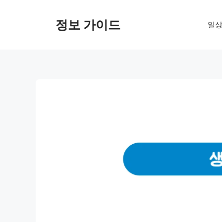
컨
텐
정보 가이드
일상
츠
로
건
너
뛰
기