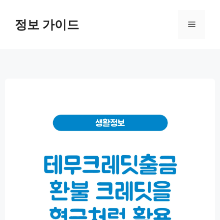
컨
텐
정보 가이드
메
츠
로
뉴
건
너
뛰
기