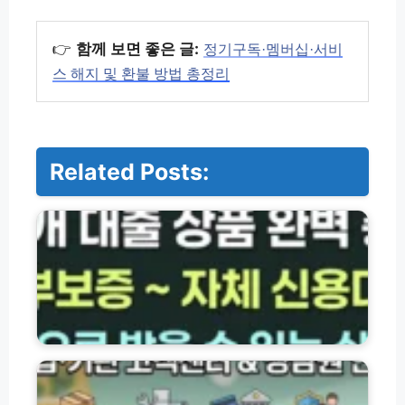
👉
함께 보면 좋은 글:
정기구독·멤버십·서비
스 해지 및 환불 방법 총정리
Related Posts:
저
축
은
행
·
서
민
금
융
기
대
업
출
·
상
기
품
관