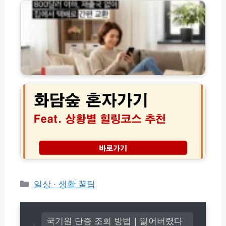
및
출)
여
총
재
행
정
발
면
리
급
세
방
품
법
교
(초
환
화
간
방
담
단!)
법
숲
(+우
혼
편
자
·
가
택
도
배)
괜
찮
을
까?
상
카
일상 · 생활 꿀팁
황
테
별
고
추
리
천
국기원 단증 조회 방법｜잃어버렸다