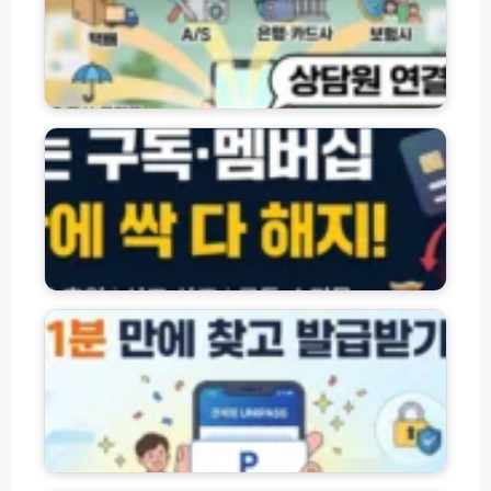
총
별
정
고
리
객
(햇
센
정
살
터
기
론
전
구
·
화
독
새
번
·
희
호
멤
망
및
버
홀
상
십
씨
담
·
개
·
원
서
인
사
연
비
통
잇
결
스
관
돌
방
해
번
·
법
지
호
자
모
및
찾
체
음
환
기
신
불
발
용
해
방
급
대
외
법