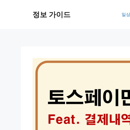
컨
텐
정보 가이드
일상
츠
로
건
너
뛰
기