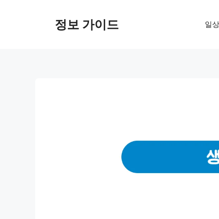
컨
텐
정보 가이드
일상
츠
로
건
너
뛰
기