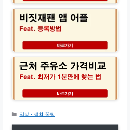
및
허
짓
전
증
재
유
분
팬
형
실
앱
결
시
다
과
재
운
모
발
어
음
급
플
근
과
설
처
한
치
주
번
등
유
에
록
소
해
방
가
결
법
격
하
비
는
교
법
│
오
피
카
일상 · 생활 꿀팁
넷
테
최
고
저