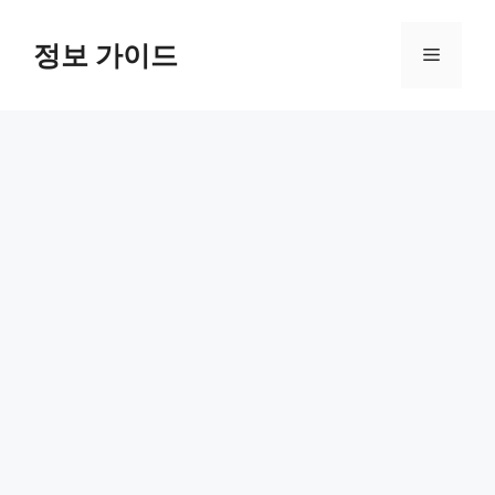
컨
텐
정보 가이드
메
츠
로
뉴
건
너
뛰
기