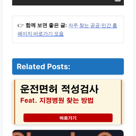
👉
함께 보면 좋은 글:
자주 찾는 공공·민간 홈
페이지 바로가기 모음
Related Posts:
운
전
면
허
적
성
검
사
지
클
정
로
병
드