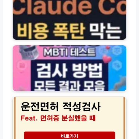
원
코
조
드
회
비
및
용
신
요
체
금
연
검
제
애
사
비
전
비
교
쟁
용
(+비
M
절
용
B
약
아
T
꿀
끼
I
팁
는
유
운
방
형
전
법)
테
면
스
허
트
적
검
성
사
검
방
사
법
면
비