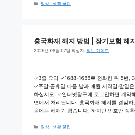
카
일상 · 생활 꿀팁
테
고
리
흥국화재 해지 방법 | 장기보험 
2026년 08월 07일
작성자:
정보 가이드
✓3줄 요약 ✓1688-1688로 전화한 뒤 5
✓주말·공휴일 다음 날과 매월 시작일·말일은
하십시오. ✓인터넷창구에 로그인하면 계약해
면에서 처리됩니다. 흥국화재 해지를 결심하고
음에는 헤매기 쉽습니다. 하지만 번호만 정확
카
일상 · 생활 꿀팁
테