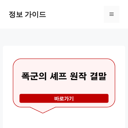
컨
텐
정보 가이드
메
츠
로
뉴
건
너
뛰
기