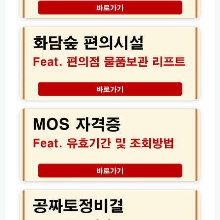
송
화
조
담
회
숲
고
편
객
의
센
시
터
설
전
리
화
프
M
번
트
O
호
보
S
(초
관
자
간
함
격
단!)
편
증
의
조
점
회
1
유
2
0
효
0
0%
기
2
활
간
6
용
및
공
노