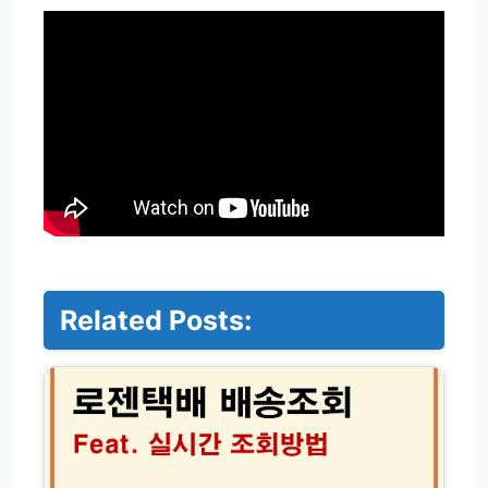
Related Posts:
로
젠
택
배
실
시
간
배