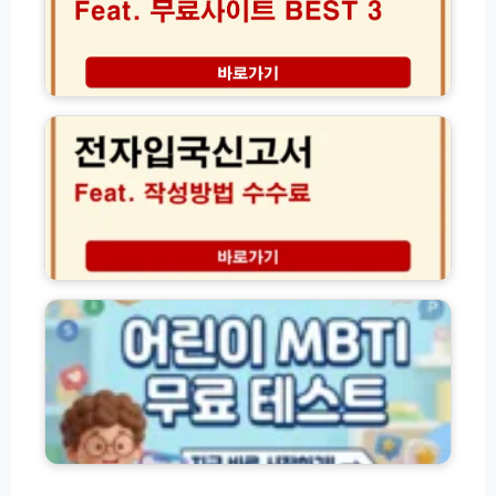
C
짜
하
e
토
우
r
정
t
비
법
i
결
무
p
무
부
o
료
외
r
사
국
t
이
인
공
트
숙
식
B
박
출
E
신
어
력
S
고
린
가
T
시
이
이
3
스
M
드
신
템
B
년
이
T
운
용
I
세
방
검
실
법
사
시
가
무
간
이
료
확