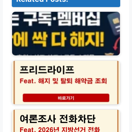
정
기
구
독
·
멤
버
십
·
프
서
리
비
드
스
라
해
이
지
프
및
해
환
지
불
탈
2
방
퇴
0
법
및
2
총
해
6
정
약
년
리
환
6