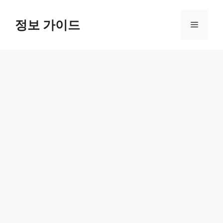
컨
텐
정보 가이드
메
츠
로
뉴
건
너
뛰
기