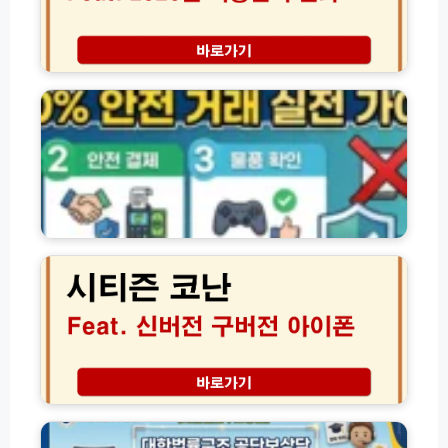
급
월
금
지
조
방
바
회
선
로
절
거
템
차
여
홈
론
페
조
이
사
지
전
안
화
전
시
차
거
티
단
래
즌
방
방
코
법
법
난
S
(w
신
K
w
버
T
w.
전
K
b
구
대
T
a
버
한
L
r
전
법
G
o
차