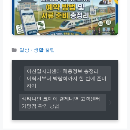
률
U
t
이
구
+
e
아
조
알
m.
이
공
뜰
c
폰
단
폰
o
피
상
총
m/)
싱
담
정
아
예
리
이
약
카
일상 · 생활 꿀팁
즈
방
테
기
법
고
능
및
총
리
서
아산일자리센타 채용정보 총정리｜
정
류
이력서부터 박람회까지 한 번에 준비
리
준
하기
비
총
섹타나인 코페이 결제내역 고객센터
정
리
가맹점 확인 방법