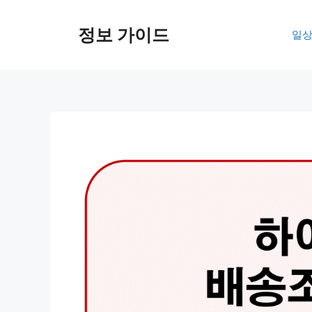
컨
텐
정보 가이드
일상
츠
로
건
너
뛰
기