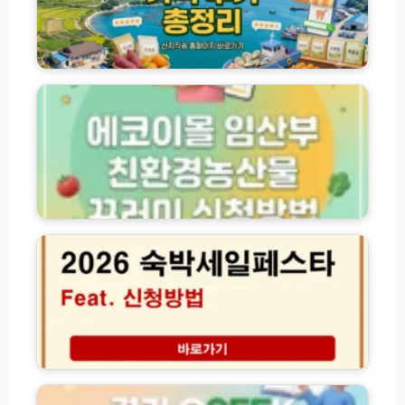
행
지
정
바
보
로
에
및
가
코
실
기
이
시
및
몰
간
농
임
예
수
산
매
산
부
팁
물
친
총
산
환
2
정
지
경
0
리
직
농
2
송
산
6
가
물
여
격
꾸
름
후
러
맞
기
미
이
총
신
숙
경
정
청
박
기
리
방
세
도
법
일