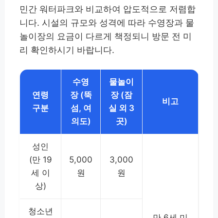
민간 워터파크와 비교하여 압도적으로 저렴합
니다. 시설의 규모와 성격에 따라 수영장과 물
놀이장의 요금이 다르게 책정되니 방문 전 미
리 확인하시기 바랍니다.
수영
물놀이
연령
장 (뚝
장 (잠
비고
구분
섬, 여
실 외 3
의도)
곳)
성인
(만 19
5,000
3,000
세 이
원
원
상)
청소년
만 6세 미