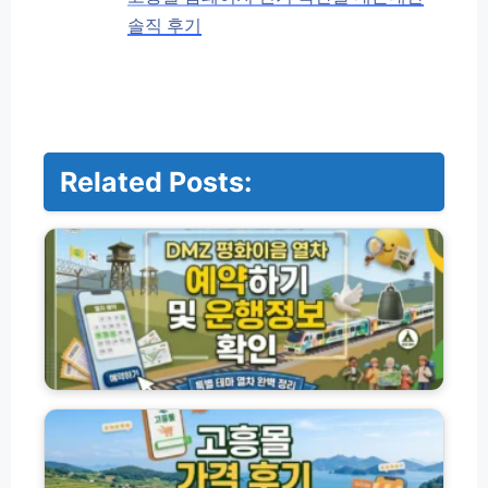
솔직 후기
Related Posts:
D
M
Z
평
화
이
음
열
차
고
예
흥
약
몰
하
홈
기
페
운
이