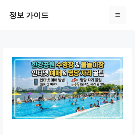
컨
텐
정보 가이드
메
츠
로
뉴
건
너
뛰
기