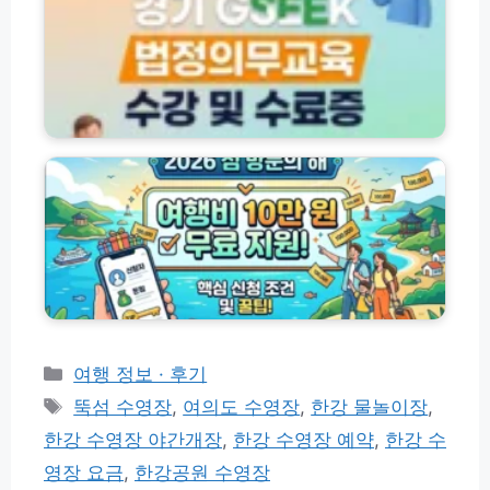
평
지
페
생
역
스
학
별
타
습
지
기
포
원
간
털
2
혜
및
G
0
택
지
S
2
정
역
E
6
리
신
E
년
청
K
섬
방
법
방
법
정
문
최
의
의
대
무
해
7
교
여
만
육
행
카
여행 정보 · 후기
원
수
비
할
테
태
강
뚝섬 수영장
,
여의도 수영장
,
한강 물놀이장
,
1
인
고
및
그
0
한강 수영장 야간개장
,
한강 수영장 예약
,
한강 수
총
수
리
만
정
료
영장 요금
,
한강공원 수영장
원
리
증