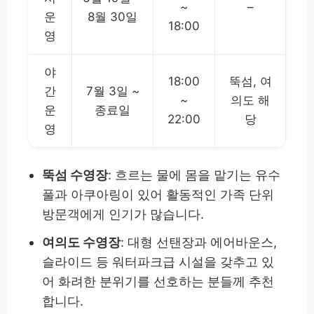
~
–
운
8월 30일
18:00
영
야
18:00
뚝섬, 여
간
7월 3일 ~
~
의도 해
운
종료일
22:00
당
영
뚝섬 수영장
: 흐르는 물에 몸을 맡기는 유수
풀과 아쿠아링이 있어 활동적인 가족 단위
방문객에게 인기가 많습니다.
여의도 수영장
: 대형 선탠장과 에어바운스,
슬라이드 등 워터파크급 시설을 갖추고 있
어 화려한 분위기를 선호하는 분들께 추천
합니다.