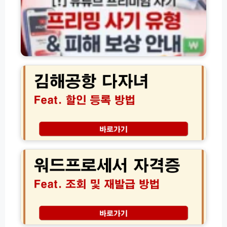
디
리
서
미
나
엄
할
프
인
리
김
혜
밍
해
택
사
공
받
기
항
는
유
다
실
형
자
전
및
녀
가
피
할
이
해
인
워
드
보
등
드
상
록
프
방
신
로
법
청
세
방
서
법
자
및
격
주
증
저
차
조