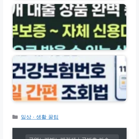
축
요
회
은
금
방
행
감
법
·
면
및
서
팁
재
민
발
금
급
융
자
신
대
녀
청
출
의
가
상
료
이
품
보
드
총
험
정
건
리
강
(햇
보
살
험
론
번
·
호
카
일상 · 생활 꿀팁
새
조
테
희
회
고
망
방
홀
리
법