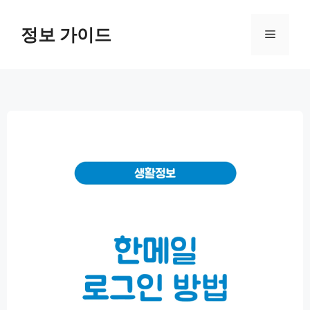
컨
텐
정보 가이드
메
츠
로
뉴
건
너
뛰
기