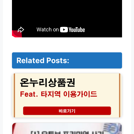
Related Posts:
온
누
리
상
품
권
타
지
역
유
전
튜
국
브
어
프