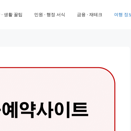
 · 생활 꿀팁
민원 · 행정 서식
금융 · 재테크
여행 정보