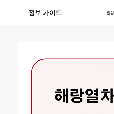
컨
텐
정보 가이드
일상
츠
로
건
너
뛰
기