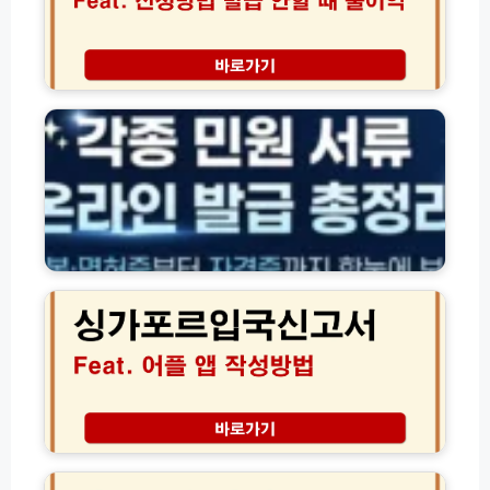
급
정
조
리
건
(햇
인
각
살
터
종
론
넷
자
·
신
격
새
청
·
희
및
잔
망
등
액
홀
록
·
씨
방
환
싱
·
법
급
가
사
(+등
조
포
잇
록
회
르
돌
안
방
입
·
하
법
국
자
면)
모
신
체
음
고
신
서
용
화
어
대
물
플
출)
운