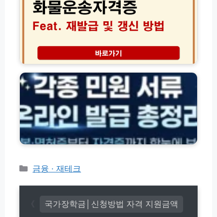
앱
송
작
자
성
격
방
증
법
재
모
발
주
바
급
민
일
및
등
│
갱
록
M
신
등
y
방
본
I
법
·
C
총
면
A
정
허
무
리
증
료
·
제
각
카
금융 · 재테크
출
종
가
테
서
이
고
류
드
리
서
국가장학금│신청방법 자격 지원금액
식