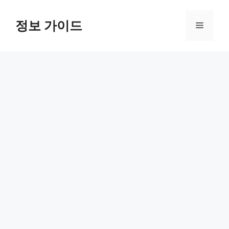
컨
텐
정보 가이드
메
츠
로
뉴
건
너
뛰
기