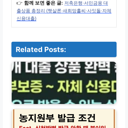
👉
함께 보면 좋은 글:
저축은행·서민금융 대
출상품 총정리 (햇살론·새희망홀씨·사잇돌·자체
신용대출)
Related Posts:
저
축
은
행
·
서
민
금
융
농
대
지
출
원
상
부
품
발
총