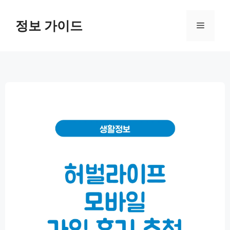
컨
텐
정보 가이드
메
츠
로
뉴
건
너
뛰
기