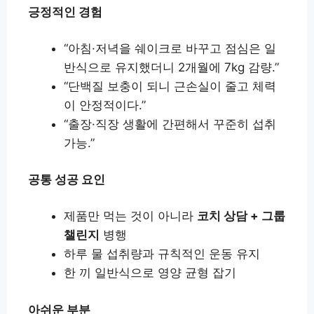
긍정적인 경험
“아침·저녁을 쉐이크로 바꾸고 점심은 일
반식으로 유지했더니 2개월에 7kg 감량.”
“단백질 보충이 되니 근손실이 줄고 체력
이 안정적이다.”
“출장·직장 생활에 간편해서 꾸준히 섭취
가능.”
공통 성공 요인
제품만 먹는 것이 아니라
코치 상담 + 그룹
챌린지
병행
하루 물 섭취량과 규칙적인 운동 유지
한 끼 일반식으로 영양 균형 잡기
아쉬운 부분