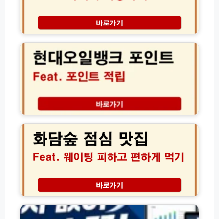
타
지
역
현
전
대
국
오
어
일
디
뱅
서
크
나
포
할
인
인
트
화
혜
적
담
택
립
숲
받
및
점
는
영
심
실
수
맛
전
증
집
가
누
현
이
락
지
더
드
등
인
아
록
추
파
방
천
트