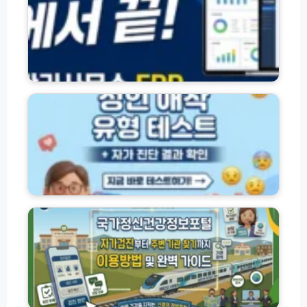
법
곤
홈
지
페
암
이
로
지
컬
바
성
식
로
인
당
가
애
정
기
착
리
및
유
관
형
리
테
사
스
무
트
국
소
사
가
E
이
정
R
트
신
P
바
건
(h
로
강
t
가
정
t
기
보
p
(
포
s://
+