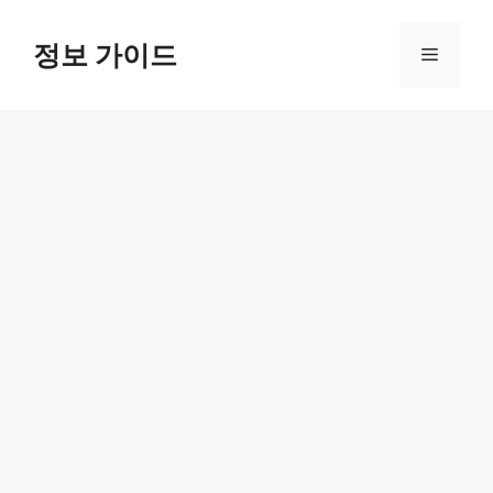
컨
텐
정보 가이드
메
츠
로
뉴
건
너
뛰
기