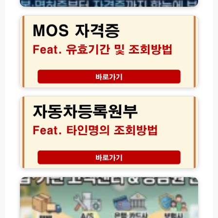
정
급
O
리
조
S
회
자
방
격
법
증
모
조
음
회
유
자
효
동
기
차
간
등
및
록
C
원
e
부
r
타
t
인
기
i
조
업
p
회
·
o
│
기
r
처
관
t
분
별
공
한