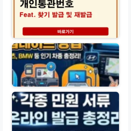
비
업
데
이
트
다
차
운
종
로
별
드
네
방
비
법
게
(초
이
간
션
단!)
지
각
도
종
업
자
데
격
이
·
트
잔
방
액
법
·
총
환
M