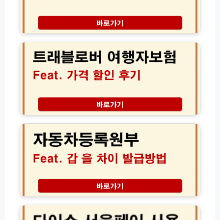
터
기
전
록
화
열
트
번
람
래
호
및
블
(초
비
로
간
공
버
단!)
개
여
설
행
정
자
법
보
자
험
동
가
차
격
등
할
록
인
원
후
부
기
갑
│
을
다
해
차
이
외
이
소
여
점
서