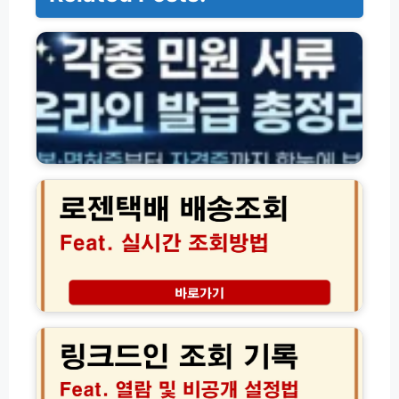
각
종
자
격
·
잔
액
·
환
로
급
젠
조
택
회
배
방
실
법
시
모
간
음
배
송
링
조
크
회
드
고
인
객
조
센
회