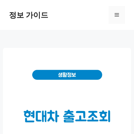
컨
텐
정보 가이드
메
츠
로
뉴
건
너
뛰
기