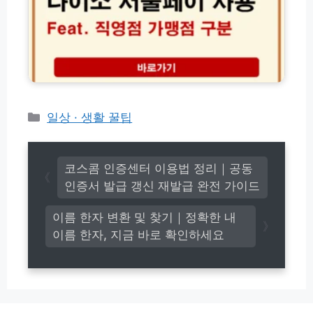
행
인
울
필
터
페
수
넷
이
준
발
가
비
급
맹
물
방
점
1
법
찾
분
기
카
일상 · 생활 꿀팁
해
및
결
테
직
고
영
리
점
코스콤 인증센터 이용법 정리｜공동
구
인증서 발급 갱신 재발급 완전 가이드
분
하
이름 한자 변환 및 찾기｜정확한 내
는
이름 한자, 지금 바로 확인하세요
완
벽
가
이
드