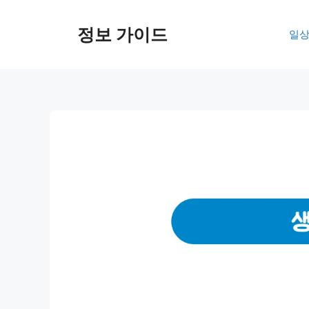
컨
텐
정보 가이드
일상
츠
로
건
너
뛰
기