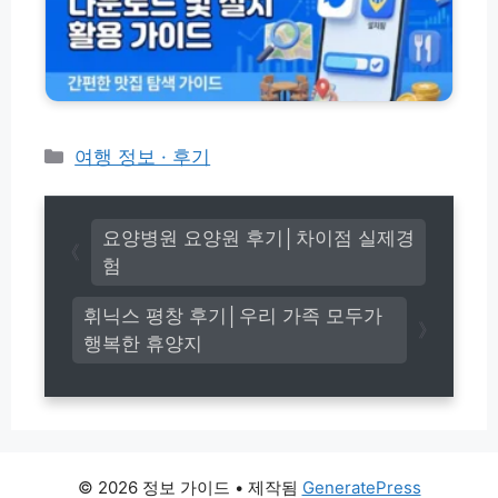
법
천
용
및
서
팁
콜
비
(+솔
센
스
직
타
스
후
상
팟
기)
담
리
카
여행 정보 · 후기
원
스
테
영
트
고
업
앱
시
리
다
요양병원 요양원 후기│차이점 실제경
간
운
험
로
드
휘닉스 평창 후기│우리 가족 모두가
및
행복한 휴양지
설
치
활
용
가
이
드
© 2026 정보 가이드
• 제작됨
GeneratePress