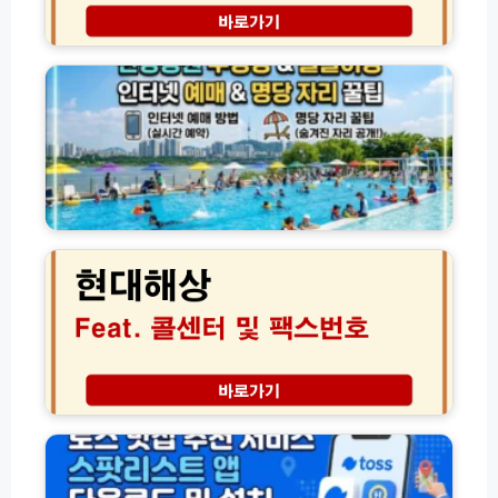
예
연
약
한
휴
성
강
양
공
공
림
법
원
예
과
수
약
부
영
꿀
모
장
팁
님
물
총
맞
놀
현
정
춤
이
대
리
코
장
해
스
인
상
및
터
팩
포
넷
스
토
예
번
존
매
호
및
보
토
명
험
스
당
청
맛
자
구
집
리
방
추
이