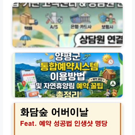
·
기
관
별
고
객
센
양
터
평
전
군
화
통
번
합
호
예
및
약
상
시
담
스
화
원
템
담
연
이
숲
결
용
어
방
방
버
법
법
이
모
및
날
음
자