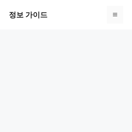
컨
텐
정보 가이드
메
츠
로
뉴
건
너
뛰
기