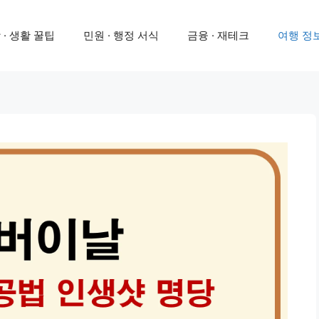
 · 생활 꿀팁
민원 · 행정 서식
금융 · 재테크
여행 정보