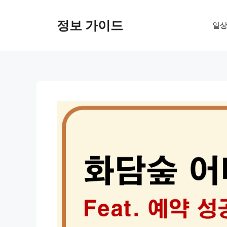
컨
텐
정보 가이드
일상
츠
로
건
너
뛰
기