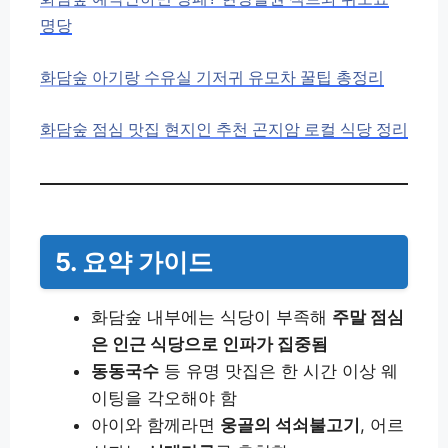
명당
화담숲 아기랑 수유실 기저귀 유모차 꿀팁 총정리
화담숲 점심 맛집 현지인 추천 곤지암 로컬 식당 정리
5. 요약 가이드
화담숲 내부에는 식당이 부족해
주말 점심
은 인근 식당으로 인파가 집중됨
동동국수
등 유명 맛집은 한 시간 이상 웨
이팅을 각오해야 함
아이와 함께라면
웅골의 석쇠불고기
, 어르