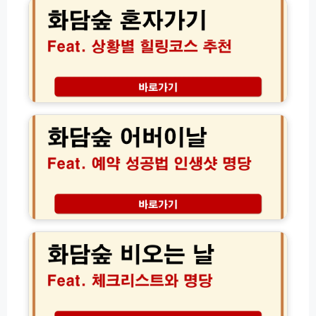
숲
공
까
귀
혼
가
지
유
자
이
완
모
가
드
벽
차
도
코
꿀
괜
스
팁
찮
화
총
을
담
정
까?
숲
리
상
어
황
버
별
이
추
날
천
예
과
약
화
힐
성
담
링
공
숲
코
법
비
스
과
오
정
부
는
리
모
날
님
실