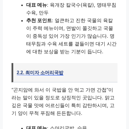
대표 메뉴
: 육개장 칼국수(육칼), 명태무침
수육, 만두
추천 포인트
: 얼큰하고 진한 국물의 육칼
이 주력 메뉴이며, 면발이 쫄깃하고 국물
이 중독성 있어 가장 인기가 많습니다. 명
태무침과 수육 세트를 곁들이면 대기 시간
에 대한 보상을 받는 기분이 듭니다.
2.2. 최미자 소머리국밥
“곤지암에 와서 이 국밥을 안 먹고 가면 간첩”이
라는 말이 있을 정도로 상징적인 곳입니다. 맑고
깊은 국물 맛에 어르신들이 특히 감탄하시며, 고
기 양이 무척 푸짐해 든든합니다.
대표 메뉴
: 소머리국밥, 수육