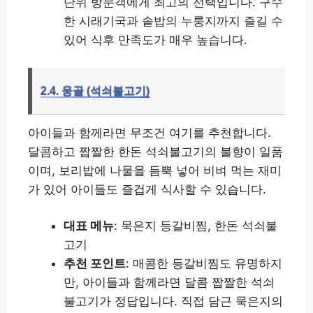
단위 방문객에게 최고의 선택입니다. 구수
한 시래기국과 솥밥의 누룽지까지 즐길 수
있어 식후 만족도가 매우 높습니다.
2.4. 웅골 (석쇠불고기)
아이들과 함께라면 무조건 여기를 추천합니다.
달콤하고 짭짤한 한돈 석쇠불고기의 불향이 일품
이며, 보리밥에 나물을 듬뿍 넣어 비벼 먹는 재미
가 있어 아이들도 즐겁게 식사할 수 있습니다.
대표 메뉴
: 묵은지 등갈비찜, 한돈 석쇠불
고기
추천 포인트
: 매콤한 등갈비찜도 유명하지
만, 아이들과 함께라면 달콤 짭짤한 석쇠
불고기가 정답입니다. 직접 담근 묵은지의