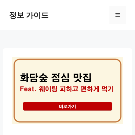
컨
텐
정보 가이드
메
츠
로
뉴
건
너
뛰
기