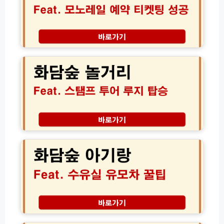
및
화
담
채
화
모
담
노
숲
레
놀
일
거
예
리
약
정
│
복!
2
루
화
0
지
담
2
개
숲
6
장
아
봄
부
기
시
터
랑
즌
화
수
티
담
유
켓
채
실
화
팅
예
기
담
성
약
저