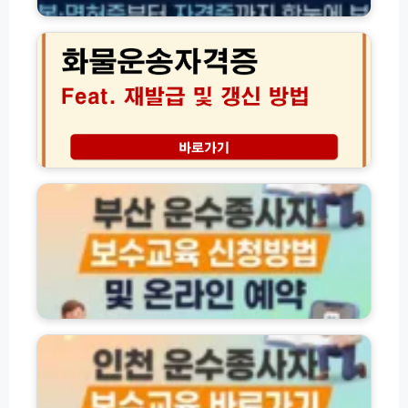
화
증
물
·
운
각
송
종
자
서
격
류
증
서
재
식
발
부
온
급
산
라
및
운
인
갱
수
발
신
종
급
방
사
방
법
자
법
총
보
총
정
수
인
정
리
교
천
리
육
운
신
수
청
종
방
사