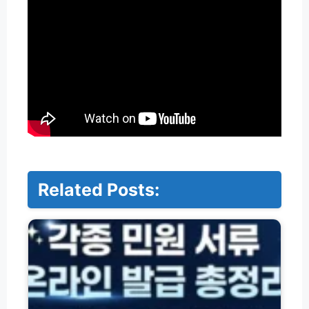
Related Posts:
주
민
등
록
등
본
·
면
허