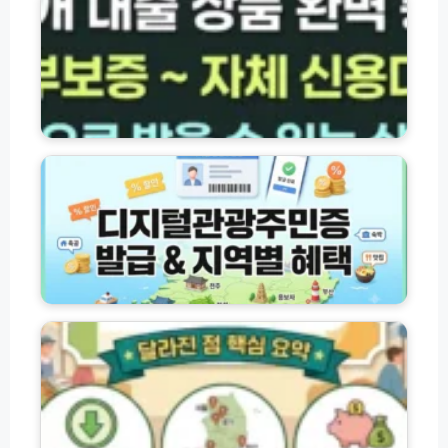
체
작
행
총
성
·
정
방
서
리)
법
민
수
금
수
융
디
료
대
지
주
출
털
의
상
관
사
품
광
항
총
주
유
정
민
효
리
증
기
(햇
발
2
간
살
급
0
완
론
방
2
벽
·
법
6
정
새
과
농
리
희
지
할
망
역
상
홀
별
품
씨
할