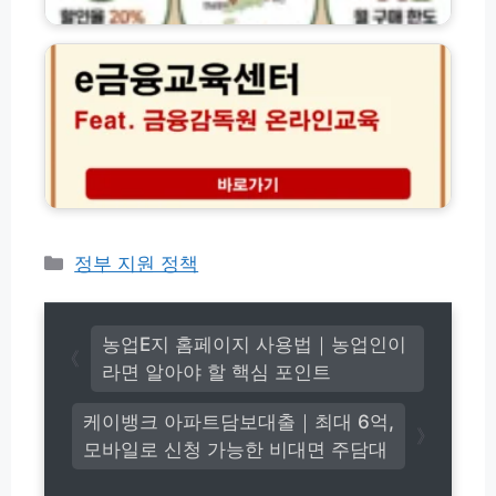
권
금
·
인
│
융
사
혜
구
감
잇
택
매
독
돌
및
및
원
·
사
사
e
자
용
용
금
체
처
방
융
신
총
법
교
용
정
사
육
대
리
용
센
출)
처
터
카
정부 지원 정책
한
온
테
도
라
고
할
인
인
리
교
농업E지 홈페이지 사용법｜농업인이
율
육
라면 알아야 할 핵심 포인트
변
과
경
정
케이뱅크 아파트담보대출｜최대 6억,
종
모바일로 신청 가능한 비대면 주담대
류
신