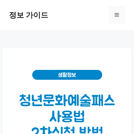
컨
텐
정보 가이드
메
츠
로
뉴
건
너
뛰
기