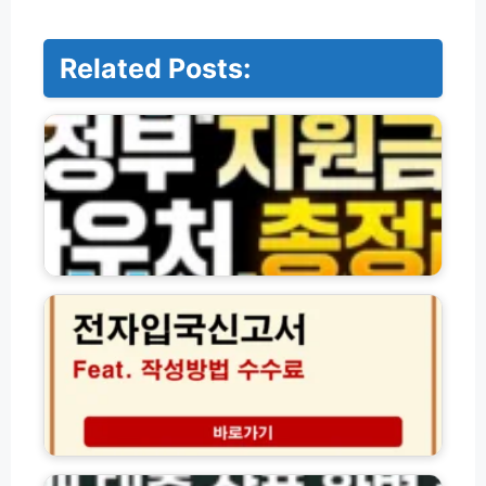
Related Posts:
정
부
지
원
금
·
바
우
처
대
및
한
각
민
종
국
신
전
청
자
방
입
법
국
모
신
저
음
고
축
(전
서
은