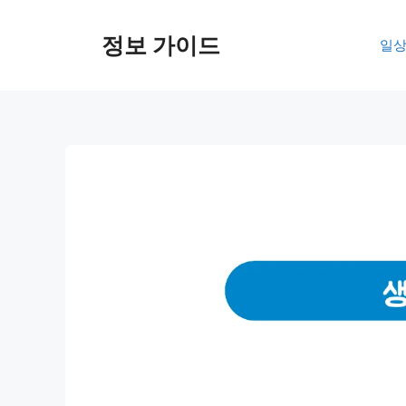
컨
텐
정보 가이드
일상
츠
로
건
너
뛰
기