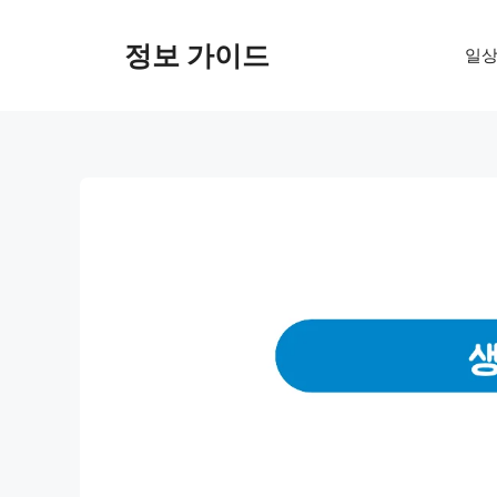
컨
텐
정보 가이드
일상
츠
로
건
너
뛰
기