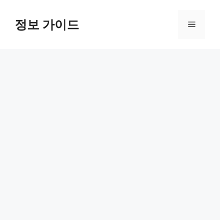
컨
텐
정보 가이드
메
츠
로
뉴
건
너
뛰
기