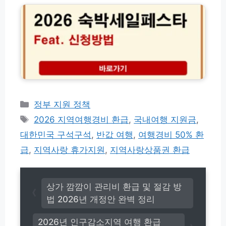
및
2
절
6
감
여
방
름
법
맞
2
이
0
숙
2
박
6
세
년
일
카
정부 지원 정책
개
페
테
태
정
2026 지역여행경비 환급
,
국내여행 지원금
,
스
고
안
그
타
대한민국 구석구석
,
반값 여행
,
여행경비 50% 환
완
리
기
벽
급
,
지역사랑 휴가지원
,
지역사랑상품권 환급
간
정
및
리
지
역
상가 깜깜이 관리비 환급 및 절감 방
신
법 2026년 개정안 완벽 정리
청
방
법
2026년 인구감소지역 여행 환급