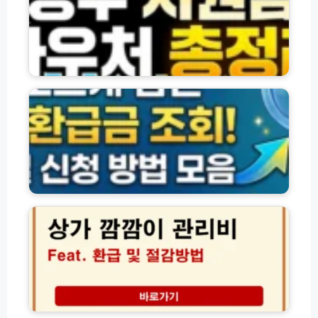
행
금
총
환
·
정
급
바
리
5
우
0%
처
숨
반
및
은
값
각
환
혜
종
급
택
신
금
및
청
조
신
방
회
청
법
및
방
모
신
상
법
음
청
가
(전
방
깜
체
법
깜
총
모
이
정
음
관
리)
리
비
환
2
급
0