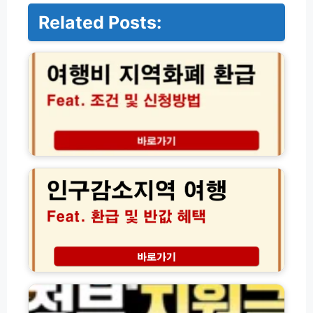
Related Posts:
2
0
2
6
년
여
행
비
지
2
역
0
화
2
폐
6
환
년
급
인
조
구
건
감
및
소
정
신
지
부
청
역
지
방
여
원
법