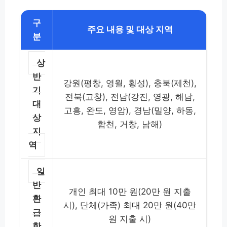
구
주요 내용 및 대상 지역
분
상
반
강원(평창, 영월, 횡성), 충북(제천),
기
전북(고창), 전남(강진, 영광, 해남,
대
고흥, 완도, 영암), 경남(밀양, 하동,
상
합천, 거창, 남해)
지
역
일
반
개인 최대 10만 원(20만 원 지출
환
시), 단체(가족) 최대 20만 원(40만
급
원 지출 시)
한