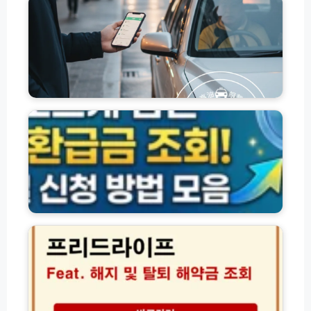
가
지
불
피
신
아
해
청
이
지
방
폰
원
법
│
금
2
교
숨
0
통
은
2
비
환
6
사
급
년
용
금
교
처
조
통
총
회
비
정
및
무
리:
신
프
제
택
청
리
한
시
방
드
환
버
법
라
급
스
모
이
법
K
음
프
T
해
X
지
S