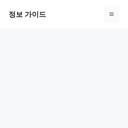
컨
텐
정보 가이드
메
츠
로
뉴
건
너
뛰
기