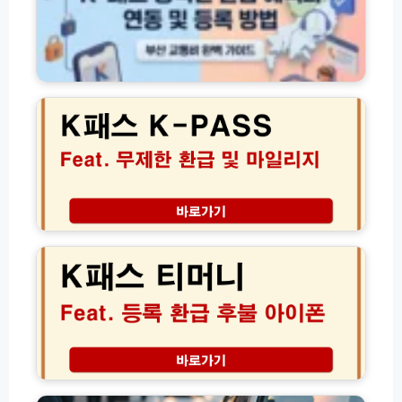
전
환
급
혜
2
택
0
과
2
연
6
동
년
및
K
등
패
록
스
방
무
K
법
제
패
한
스
환
티
급
머
조
니
건
등
및
록
마
환
고
일
급
유
리
후