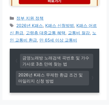
탈
R
퇴
T
및
항
해
카
정부 지원 정책
공
약
권
테
태
2026년 K패스
,
K패스 신청방법
,
K패스 어르
환
결
고
그
급
신 환급
,
고령층 대중교통 혜택
,
교통비 절감
,
노
제
리
금
팩
인 교통비 환급
,
만 65세 이상 교통비
조
트
회
체
절
크
차
금영노래방 노래검색 곡번호 및 가수
가사로 3초 만에 찾는 법
2026년 K패스 무제한 환급 조건 및
마일리지 신청 방법