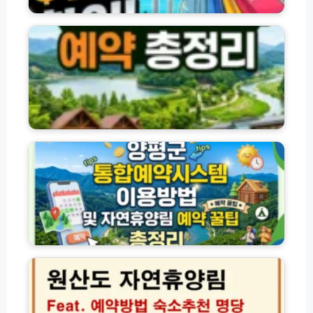
전
등
│
국
록
최
자
방
대
연
법
1
휴
8
양
1
림
달
·
러
수
양
할
목
평
인
원
군
혜
·
통
택
수
합
련
예
원
약
예
시
약
스
원
방
템
산
법
이
도
총
용
자
정
방
연
리
법
휴