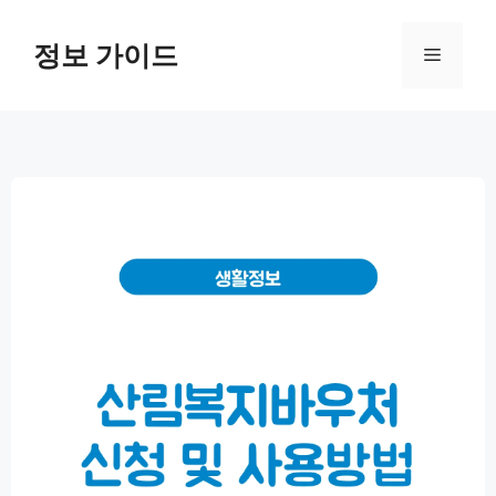
컨
텐
정보 가이드
메
츠
로
뉴
건
너
뛰
기