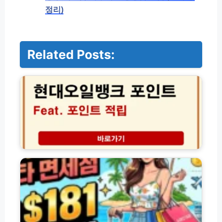
정리)
Related Posts:
현
대
오
일
뱅
크
포
인
트
에
적
어
립
스
및
타
영
면
수
세
증
점
누
할
락
인