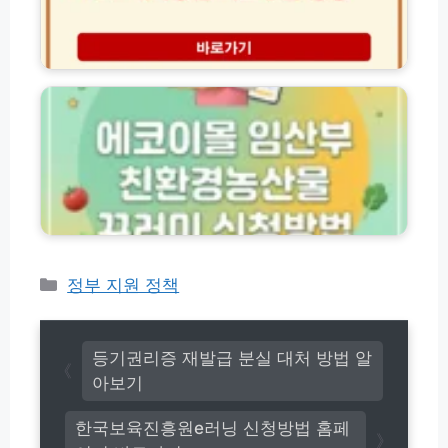
및
양
자
림
연
예
에
휴
약
코
양
방
이
림
법
몰
예
숲
임
약
속
산
꿀
의
부
팁
집
친
총
숙
환
정
소
경
리
추
농
천
산
카
정부 지원 정책
및
물
테
명
꾸
고
당
러
선
리
미
등기권리증 재발급 분실 대처 방법 알
점
신
아보기
가
청
이
방
한국보육진흥원e러닝 신청방법 홈페
드
법